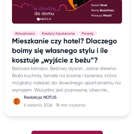
Aktualności
Kredyty hipoteczne
Porady
Mieszkanie czy hotel? Dlaczego
boimy się własnego stylu i ile
kosztuje „wyjście z beżu”?
Beżowa kanapa. Beżowy dywan. Jasne drewno.
Biała kuchnia, lamele na ścianie i łazienka, która
mogłaby należeć do dowolnego apartamentu na
wynajem. Wszystko jest poprawne, obecnie
modne i bezpieczne. Tylko po kilku minutach
Redakcja NOTUS
trudno powiedzieć, kto właściwie tutaj mieszka.
6 sierpnia 2026 · 18 min czytania