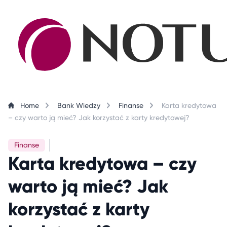
Skip to content
Home
Bank Wiedzy
Finanse
Karta kredytowa
– czy warto ją mieć? Jak korzystać z karty kredytowej?
Finanse
Karta kredytowa – czy
warto ją mieć? Jak
korzystać z karty