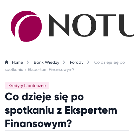
Skip to content
Home
Bank Wiedzy
Porady
Co dzieje się po
spotkaniu z Ekspertem Finansowym?
Kredyty hipoteczne
Co dzieje się po
spotkaniu z Ekspertem
Finansowym?