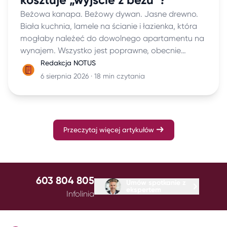
Beżowa kanapa. Beżowy dywan. Jasne drewno.
Biała kuchnia, lamele na ścianie i łazienka, która
mogłaby należeć do dowolnego apartamentu na
wynajem. Wszystko jest poprawne, obecnie
modne i bezpieczne. Tylko po kilku minutach
Redakcja NOTUS
trudno powiedzieć, kto właściwie tutaj mieszka.
6 sierpnia 2026 · 18 min czytania
Przeczytaj więcej artykułów
603 804 805
Umów spotkanie z
ekspertem
Infolinia