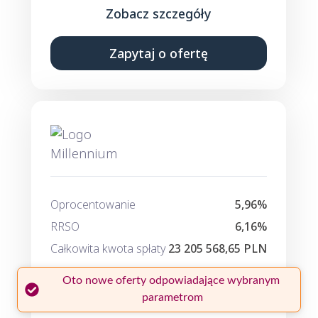
Zobacz szczegóły
Zapytaj o ofertę
Oprocentowanie
5,96%
RRSO
6,16%
Całkowita kwota spłaty
23 205 568,65 PLN
Oto nowe oferty odpowiadające wybranym 
64 951,56 PLN
Rata miesięczna
parametrom